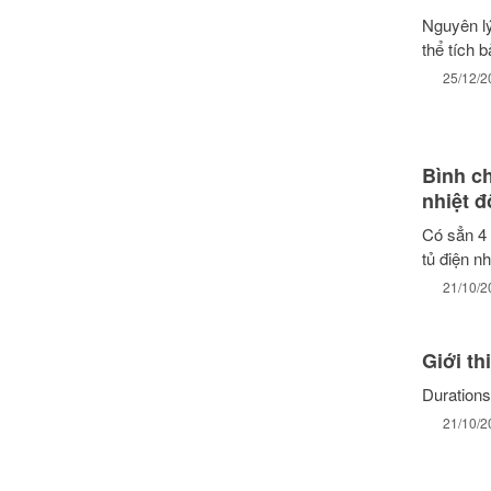
Nguyên lý
thể tích 
25/12/2
Bình ch
nhiệt đ
Có sẳn 4 
tủ điện n
21/10/2
Giới t
Durations
21/10/2