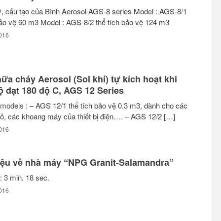
, cấu tạo của Bình Aerosol AGS-8 series Model : AGS-8/1
bảo vệ 60 m3 Model : AGS-8/2 thể tích bảo vệ 124 m3
016
ữa cháy Aerosol (Sol khí) tự kích hoạt khi
ộ đạt 180 độ C, AGS 12 Series
models : – AGS 12/1 thể tích bảo vệ 0.3 m3, dành cho các
hỏ, các khoang máy của thiết bị điện…. – AGS 12/2 […]
016
hiệu về nhà máy “NPG Granit-Salamandrа”
: 3 min. 18 sec.
016