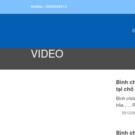
Hotline : 0908484612
G
Enduring with time
TRANG CHỦ
/
THÔNG TIN
/
VIDEO
VIDEO
Bình c
tại chổ
Bình chữa
hỏa……Rút
25/12/2
Bình c