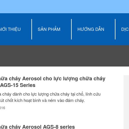
IỚI THIỆU
SẢN PHẨM
HƯỚNG DẪN
DỊC
hữa cháy Aerosol cho lực lượng chữa cháy
 AGS-15 Series
 cháy dành cho lực lượng chữa cháy tại chổ, lính cứu
 chốt kích hoạt bình và ném vào đám cháy.
016
hữa cháy Aerosol AGS-8 series