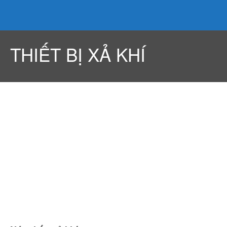
Enduring with time
GIỚI THIỆU
THIẾT BỊ XẢ KHÍ
Granit-Salamandrа
Production
Certificates
Awards
Quality policy
Sản Phẩm
Hệ thống chữa cháy Aerosol-
Granit
Bình chữa cháy
Bình chữa cháy( tự kích hoạt
)
Thiết bị kích hoạt