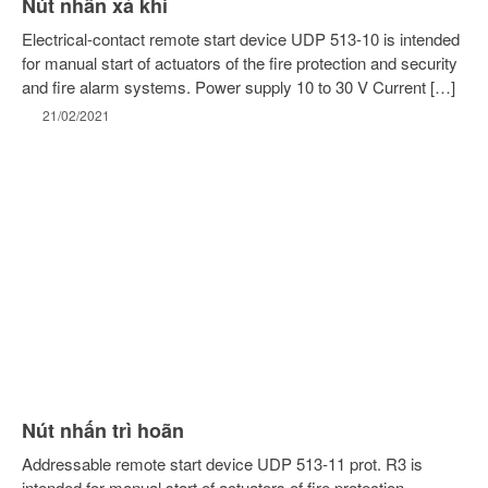
Nút nhấn xả khí
Phụ kiện
Electrical-contact remote start device UDP 513-10 is intended
Hệ thống báo cháy Rubezh
for manual start of actuators of the fire protection and security
Thiết bị báo cháy EN54
and fire alarm systems. Power supply 10 to 30 V Current […]
Thiết bị báo cháy R3
21/02/2021
Thiết bị xả khí R3
UL Fire Pump Sets
Cụm Bơm Nguyên Khối
Cụm Bơm UL/FM
Sơn chống cháy
HƯỚNG DẪN
Video
Bài viết
Tin tức
Nút nhấn trì hoãn
Ứng Dụng
Addressable remote start device UDP 513-11 prot. R3 is
intended for manual start of actuators of fire protection